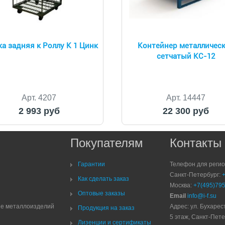
а задняя к Роллу К 1 Цинк
Контейнер металличес
сетчатый КС-12
Арт. 4207
Арт. 14447
2 993 руб
22 300 руб
Покупателям
Контакты
Гарантии
Телефон для реги
Санкт-Петербург:
Как сделать заказ
Москва:
+7(495)795
Оптовые заказы
Email
info@i-f.su
ие металлоизделий
Адрес: ул. Бухарест
Продукция на заказ
5 этаж, Санкт-Пете
Лизенции и сертификаты