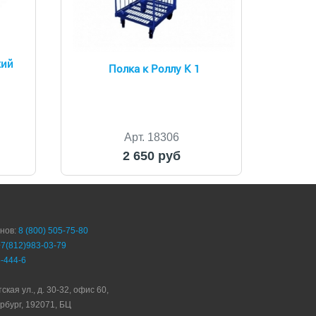
кий
Полка к Роллу К 1
Арт. 18306
2 650 руб
онов:
8 (800) 505-75-80
+7(812)983-03-79
-444-6
ская ул., д. 30-32, офис 60,
рбург, 192071, БЦ