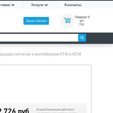
ставка
Услуги
Контакты
Товаров:
0
Заказ звонка
шт.
0 р.
Крышка сетчатая к контейнерам КТМ и КСМ
2 726 руб
В нашей компании действует