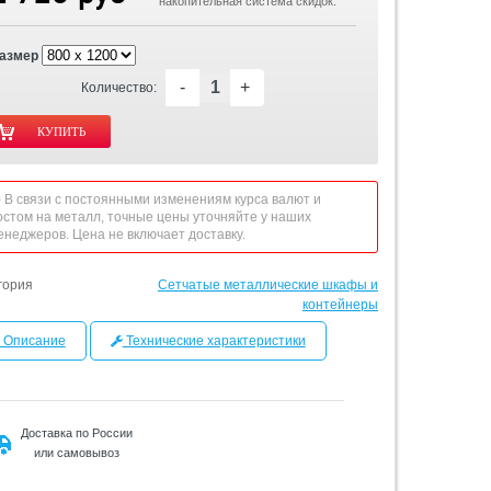
накопительная система скидок.
азмер
-
+
Количество:
 - В связи с постоянными изменениям курса валют и
остом на металл, точные цены уточняйте у наших
енеджеров. Цена не включает доставку.
гория
Сетчатые металлические шкафы и
контейнеры
Описание
Технические характеристики
Доставка по России
или самовывоз