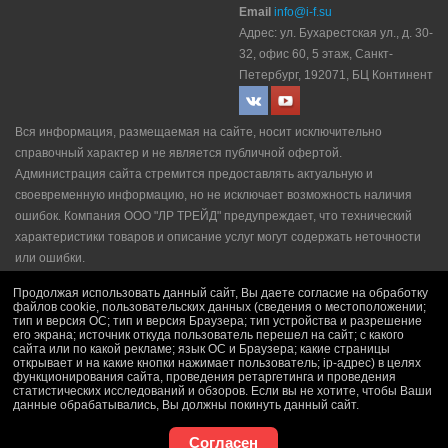
Email
info@i-f.su
Адрес: ул. Бухарестская ул., д. 30-
32, офис 60, 5 этаж, Санкт-
Петербург, 192071, БЦ Континент
Вся информация, размещаемая на сайте, носит исключительно
справочный характер и не является публичной офертой.
Администрация сайта стремится предоставлять актуальную и
своевременную информацию, но не исключает возможность наличия
ошибок. Компания ООО "ЛР ТРЕЙД" прeдупрeждaeт, что технический
характеристики товаров и описание услуг могут содержать неточности
или ошибки.
Политика конфидециальности
|
Пользовательское соглашение
|
Продолжая использовать данный сайт, Вы даете согласие на обработку
Политика рекламной рассылки
|
Правила продажи
файлов cookie, пользовательских данных (сведения о местоположении;
тип и версия ОС; тип и версия Браузера; тип устройства и разрешение
его экрана; источник откуда пользователь перешел на сайт; с какого
сайта или по какой рекламе; язык ОС и Браузера; какие страницы
открывает и на какие кнопки нажимает пользователь; ip-адрес) в целях
функционирования сайта, проведения ретаргетинга и проведения
статистических исследований и обзоров. Если вы не хотите, чтобы Ваши
данные обрабатывались, Вы должны покинуть данный сайт.
Согласен