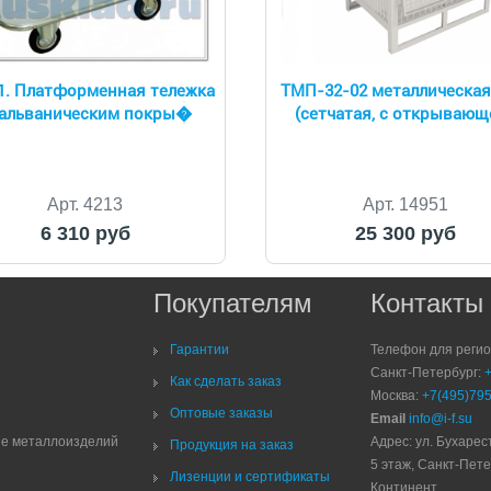
1. Платформенная тележка
ТМП-32-02 металлическая
гальваническим покры�
(сетчатая, с открывающ
Арт. 4213
Арт. 14951
6 310 руб
25 300 руб
Покупателям
Контакты
Гарантии
Телефон для реги
Санкт-Петербург:
Как сделать заказ
Москва:
+7(495)795
Оптовые заказы
Email
info@i-f.su
ие металлоизделий
Адрес: ул. Бухарест
Продукция на заказ
5 этаж, Санкт-Пете
Лизенции и сертификаты
Континент