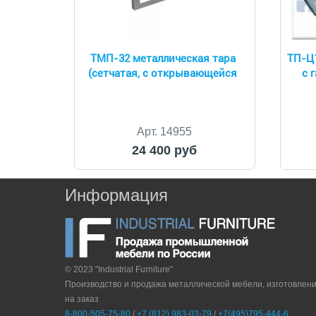
ТМП-32 металлическая тара
ТП-Ц
(сетчатая, с открывающейся
с 
Арт. 14955
24 400 руб
Информация
© 2023 "Industrial Furniture"
Производство и продажа металлической мебели, изготовлен
на заказ
8-800-505-75-80
/
+7 (812) 983-03-79
/
+7(495)795-444-6