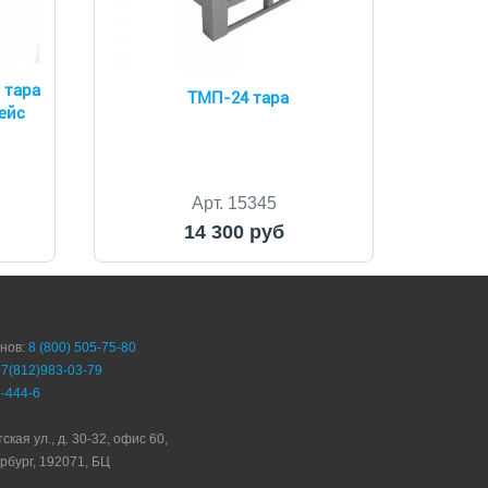
 тара
ТМП-24 тара
ейс
Арт. 15345
14 300 руб
онов:
8 (800) 505-75-80
+7(812)983-03-79
-444-6
ская ул., д. 30-32, офис 60,
рбург, 192071, БЦ