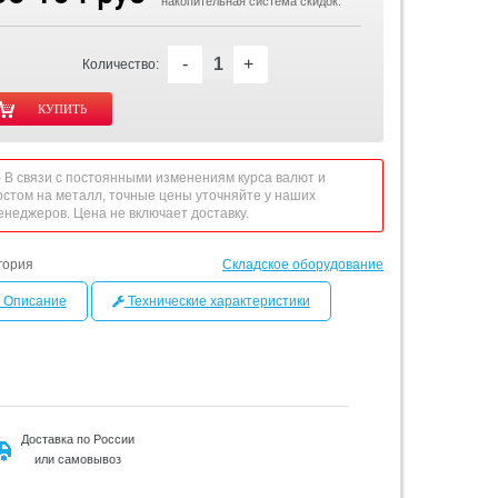
накопительная система скидок.
-
+
Количество:
 - В связи с постоянными изменениям курса валют и
остом на металл, точные цены уточняйте у наших
енеджеров. Цена не включает доставку.
гория
Складское оборудование
Описание
Технические характеристики
Доставка по России
или самовывоз