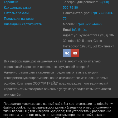
Гарантии
Телефон для регионов:
8 (800)
Как сделать заказ
505-75-80
Оптовые заказы
Санкт-Петербург:
+7(812)983-03-
Продукция на заказ
79
Лизенции и сертификаты
Москва:
+7(495)795-444-6
Email
info@i-f.su
Адрес: ул. Бухарестская ул., д. 30-
32, офис 60, 5 этаж, Санкт-
Петербург, 192071, БЦ Континент
Вся информация, размещаемая на сайте, носит исключительно
справочный характер и не является публичной офертой.
Администрация сайта стремится предоставлять актуальную и
своевременную информацию, но не исключает возможность наличия
ошибок. Компания ООО "ЛР ТРЕЙД" прeдупрeждaeт, что технический
характеристики товаров и описание услуг могут содержать неточности
или ошибки.
Политика конфидециальности
|
Пользовательское соглашение
|
Продолжая использовать данный сайт, Вы даете согласие на обработку
Политика рекламной рассылки
|
Правила продажи
файлов cookie, пользовательских данных (сведения о местоположении;
тип и версия ОС; тип и версия Браузера; тип устройства и разрешение
его экрана; источник откуда пользователь перешел на сайт; с какого