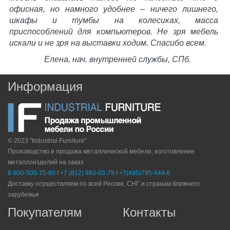
офисная, но намного удобнее – ничего лишнего,
шкафы и тумбы на колесиках, масса
приспособлений для компьютеров. Не зря мебель
искали и не зря на выставки ходим. Спасибо всем.
Елена, нач. внутренней службы, СПб.
Информация
© 2023 "Industrial Furniture"
Производство и продажа металлической мебели, изготовление
металлоизделий на заказ
8-800-505-75-80
/
+7 (812) 983-03-79
/
+7(495)795-444-6
Доставку осуществляем по всей России, СНГ и странам ближнего
зарубежья
Покупателям
Контакты