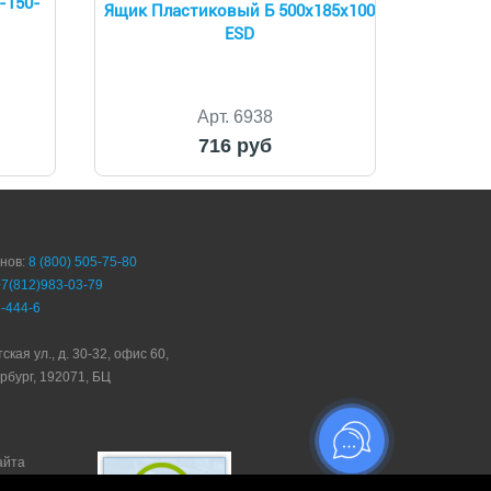
-150-
Ящик Пластиковый Б 500х185х100
ESD
Арт. 6938
716 руб
онов:
8 (800) 505-75-80
+7(812)983-03-79
-444-6
ская ул., д. 30-32, офис 60,
рбург, 192071, БЦ
айта
ТРЕЙД"