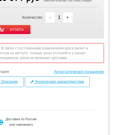
накопительная система скидок.
-
+
Количество:
 - В связи с постоянными изменениям курса валют и
остом на металл, точные цены уточняйте у наших
енеджеров. Цена не включает доставку.
гория
Антистатическое оснащение
Описание
Технические характеристики
Доставка по России
или самовывоз