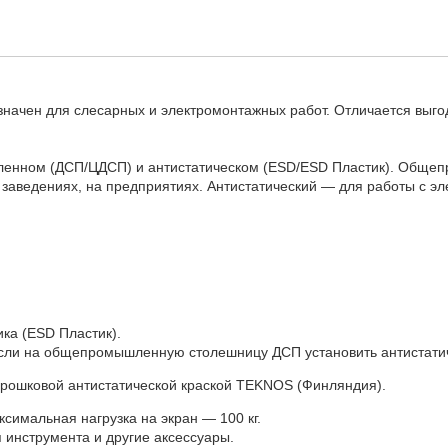
начен для слесарных и электромонтажных работ. Отличается выго
шленном (ДСП/ЦДСП) и антистатическом (ESD/ESD Пластик). Обще
х заведениях, на предприятиях. Антистатический — для работы с э
ка (ESD Пластик).
если на общепромышленную столешницу ДСП установить антистати
рошковой антистатической краской TEKNOS (Финляндия).
симальная нагрузка на экран — 100 кг.
 инструмента и другие аксессуары.