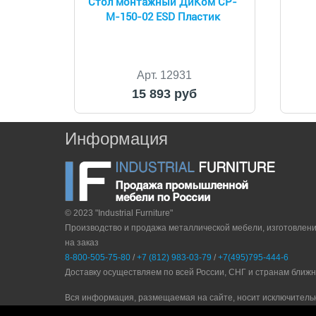
Стол монтажный ДиКом СР-
М-150-02 ESD Пластик
Арт. 12931
15 893 руб
Информация
© 2023 "Industrial Furniture"
Производство и продажа металлической мебели, изготовлен
на заказ
8-800-505-75-80
/
+7 (812) 983-03-79
/
+7(495)795-444-6
Доставку осуществляем по всей России, СНГ и странам ближ
Вся информация, размещаемая на сайте, носит исключитель
стремится предоставлять актуальную и своевременную инфо