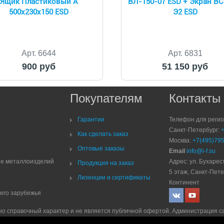
Ящик Пластиковый А
ВЛ-150-07 ESD + Экран ВС
500х230х150 ESD
Э2 ESD
Арт. 6644
Арт. 6831
900 руб
51 150 руб
Покупателям
Контакты
Гарантии
Телефон для реги
Санкт-Петербург:
Как сделать заказ
Москва:
+7(495)795
Оптовые заказы
Email
info@i-f.su
ие металлоизделий
Адрес: ул. Бухарест
Продукция на заказ
5 этаж, Санкт-Пете
Лизенции и сертификаты
Континент
него зарубежья
но справочный характер и не является публичной офертой. Администрация с
рмацию, но не исключает возможность наличия ошибок. Компания ООО "ЛР 