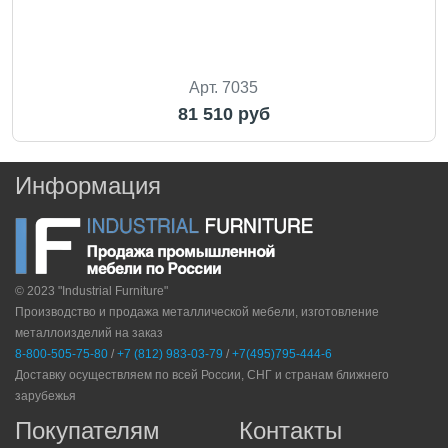
Арт. 7035
81 510 руб
Информация
© 2023 "Industrial Furniture"
Производство и продажа металлической мебели, изготовление
металлоизделий на заказ
8-800-505-75-80
/
+7 (812) 983-03-79
/
+7(495)795-444-6
Доставку осуществляем по всей России, СНГ и странам ближнего
зарубежья
Покупателям
Контакты