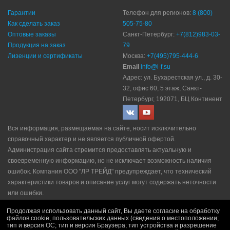
Гарантии
Телефон для регионов:
8 (800)
Как сделать заказ
505-75-80
Оптовые заказы
Санкт-Петербург:
+7(812)983-03-
Продукция на заказ
79
Лизенции и сертификаты
Москва:
+7(495)795-444-6
Email
info@i-f.su
Адрес: ул. Бухарестская ул., д. 30-
32, офис 60, 5 этаж, Санкт-
Петербург, 192071, БЦ Континент
Вся информация, размещаемая на сайте, носит исключительно
справочный характер и не является публичной офертой.
Администрация сайта стремится предоставлять актуальную и
своевременную информацию, но не исключает возможность наличия
ошибок. Компания ООО "ЛР ТРЕЙД" прeдупрeждaeт, что технический
характеристики товаров и описание услуг могут содержать неточности
или ошибки.
Политика конфидециальности
|
Пользовательское соглашение
|
Продолжая использовать данный сайт, Вы даете согласие на обработку
Политика рекламной рассылки
|
Правила продажи
файлов cookie, пользовательских данных (сведения о местоположении;
тип и версия ОС; тип и версия Браузера; тип устройства и разрешение