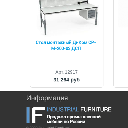
Стол монтажный ДиКом СР-
М-200-03 ДСП
Арт. 12917
31 264 руб
Информация