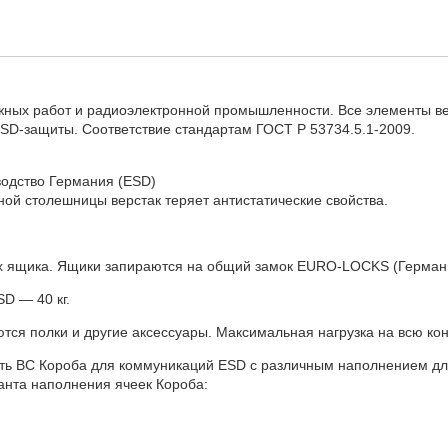
жных работ и радиоэлектронной промышленности. Все элементы в
SD-защиты. Соответствие стандартам ГОСТ Р 53734.5.1-2009.
водство Германия (ESD)
ой столешницы верстак теряет антистатические свойства.
х ящика. Ящики запираются на общий замок EURO-LOCKS (Германи
D — 40 кг.
тся полки и другие аксессуары. Максимальная нагрузка на всю кон
ить ВС Короба для коммуникаций ESD с различным наполнением дл
анта наполнения ячеек Короба: