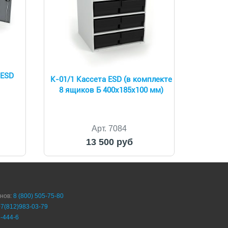
 ESD
К-01/1 Кассета ESD (в комплекте
8 ящиков Б 400x185x100 мм)
Арт. 7084
13 500 руб
онов:
8 (800) 505-75-80
+7(812)983-03-79
-444-6