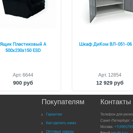
Ящик Пластиковый А
Шкаф ДиКом ВЛ-051-06
500х230х150 ESD
Арт. 6644
Арт. 12854
900 руб
12 929 руб
Покупателям
Контакты
Гарантии
Телефон для реги
Санкт-Петербург:
Как сделать заказ
Москва:
+7(495)795
Оптовые заказы