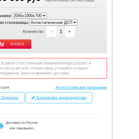
накопительная система скидок.
азмер
ип столешницы
-
+
Количество:
 - В связи с постоянными изменениям курса валют и
остом на металл, точные цены уточняйте у наших
енеджеров. Цена не включает доставку.
гория
Антистатическое оснащение
Описание
Технические характеристики
Доставка по России
или самовывоз