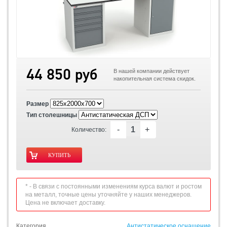
44 850 руб
В нашей компании действует
накопительная система скидок.
Размер
Тип столешницы
-
+
Количество:
* - В связи с постоянными изменениям курса валют и ростом
на металл, точные цены уточняйте у наших менеджеров.
Цена не включает доставку.
Категория
Антистатическое оснащение