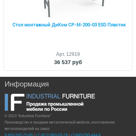
Стол монтажный ДиКом СР-М-200-03 ESD Пластик
Арт. 12919
36 537 руб
Информация
© 2023 "Industrial Furniture"
Производство и продажа металлической мебели, изготовление
металлоизделий на заказ
8-800-505-75-80
/
+7 (812) 983-03-79
/
+7(495)795-444-6