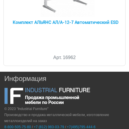
Комплект АЛЬЯНС АЛ/А-12-7 Автоматический ESD
Арт. 16962
Информация
© 2023 "Industrial Furniture"
Производство и продажа металлической мебели, изготовление
металлоизделий на заказ
8-800-505-75-80
/
+7 (812) 983-03-79
/
+7(495)795-444-6