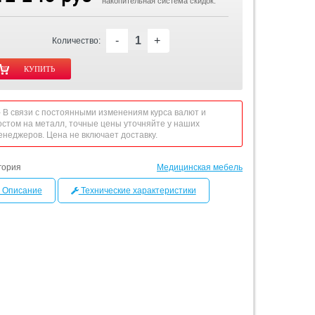
накопительная система скидок.
-
+
Количество:
 - В связи с постоянными изменениям курса валют и
остом на металл, точные цены уточняйте у наших
енеджеров. Цена не включает доставку.
гория
Медицинская мебель
Описание
Технические характеристики