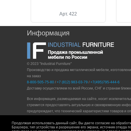
Арт. 422
Информация
© 2023 "Industrial Furniture"
Производство и продажа металлической мебели, изготовлен
на заказ
8-800-505-75-80
/
+7 (812) 983-03-79
/
+7(495)795-444-6
Доставку осуществляем по всей России, СНГ и странам ближ
Вся информация, размещаемая на сайте, носит исключитель
стремится предоставлять актуальную и своевременную инфо
прeдупрeждaeт, что технический характеристики товаров и о
Политика конфидециальности
|
Пользовательское соглашени
Продолжая использовать данный сайт, Вы даете согласие на обработк
Браузера; тип устройства и разрешение его экрана; источник откуда п