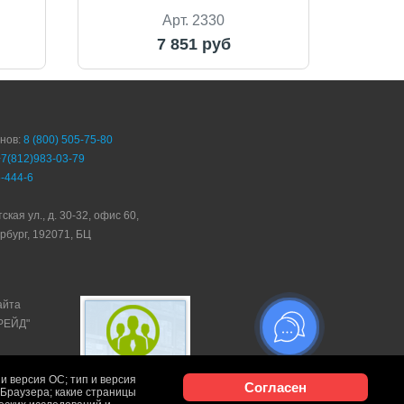
Арт. 2330
7 851 руб
онов:
8 (800) 505-75-80
+7(812)983-03-79
-444-6
ская ул., д. 30-32, офис 60,
рбург, 192071, БЦ
айта
ТРЕЙД"
и версия ОС; тип и версия
Согласен
и Браузера; какие страницы