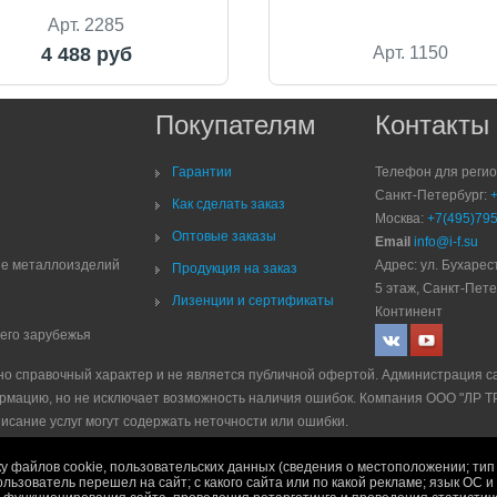
Арт. 2285
4 488 руб
Арт. 1150
Покупателям
Контакты
Гарантии
Телефон для реги
Санкт-Петербург:
Как сделать заказ
Москва:
+7(495)795
Оптовые заказы
Email
info@i-f.su
ие металлоизделий
Адрес: ул. Бухарест
Продукция на заказ
5 этаж, Санкт-Пете
Лизенции и сертификаты
Континент
него зарубежья
но справочный характер и не является публичной офертой. Администрация с
рмацию, но не исключает возможность наличия ошибок. Компания ООО "ЛР 
писание услуг могут содержать неточности или ошибки.
е
|
Политика рекламной рассылки
|
Правила продажи
у файлов cookie, пользовательских данных (сведения о местоположении; тип 
ользователь перешел на сайт; с какого сайта или по какой рекламе; язык ОС 