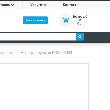
ставка
Услуги
Контакты
Товаров:
0
Заказ звонка
шт.
0 р.
ых с кювезом, регулируемая КОМ 03-Н3