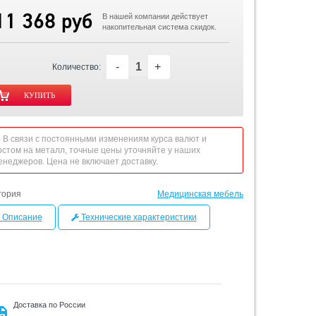
11 368 руб
В нашей компании действует
накопительная система скидок.
-
+
Количество:
 - В связи с постоянными изменениям курса валют и
остом на металл, точные цены уточняйте у наших
енеджеров. Цена не включает доставку.
гория
Медицинская мебель
Описание
Технические характеристики
Доставка по России