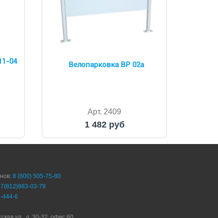
11-04
Велопарковка ВР 02а
Арт. 2409
1 482 руб
онов:
8 (800) 505-75-80
+7(812)983-03-79
-444-6
ская ул., д. 30-32, офис 60,