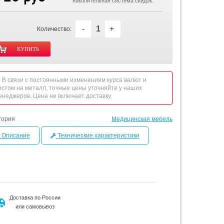
накопительная система скидок.
-
+
Количество:
 - В связи с постоянными изменениям курса валют и
остом на металл, точные цены уточняйте у наших
енеджеров. Цена не включает доставку.
гория
Медицинская мебель
Описание
Технические характеристики
Доставка по России
или самовывоз