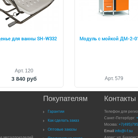
енье для ванны SH-W332
Модуль с мойкой ДМ-2-0
Арт. 120
3 840 руб
Арт. 579
Покупателям
Контакты
Гарантии
Телефон для реги
Санкт-Петербург:
Как сделать заказ
Москва:
+7(495)795
Оптовые заказы
Email
info@i-f.su
ие металлоизделий
Адрес: ул. Бухарест