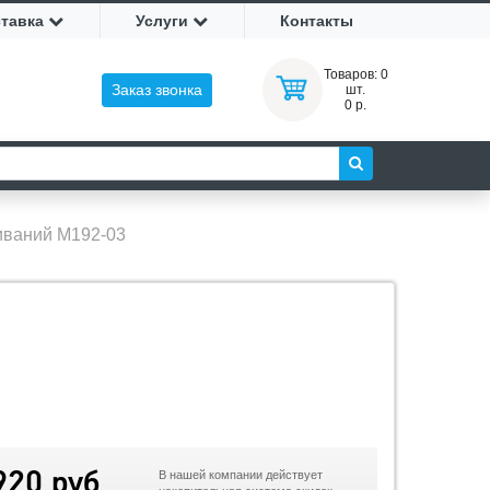
ставка
Услуги
Контакты
Товаров:
0
Заказ звонка
шт.
0 р.
иваний М192-03
920 руб
В нашей компании действует