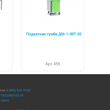
Подкатная тумба ДМ-1-007-02
Арт. 455
онов:
8 (800) 505-75-80
+7(812)983-03-79
-444-6