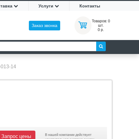
ставка
Услуги
Контакты
Товаров:
0
Заказ звонка
шт.
0 р.
-013-14
В нашей компании действует
Запрос цены