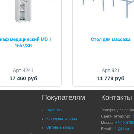
каф медицинский MD 1
Стол для массажа
1657/SG
Арт. 4241
Арт. 921
17 460 руб
11 779 руб
Покупателям
Контакты
Гарантии
Телефон для реги
Санкт-Петербург:
Как сделать заказ
Москва:
+7(495)795
Оптовые заказы
Email
info@i-f.su