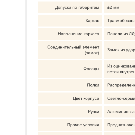
Допуски по габаритам
±2 мм
Каркас
Травмобезопа
Наполнение каркаса
Панели из Л
Соединительный элемент
Замок из уда
(замок)
Из оцинкован
Фасады
петли внутре
Полки
Распределенна
Цвет корпуса
Светло-серый
Ручки
Алюминиевые,
Прочие условия
Предназначен