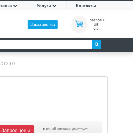
ставка
Услуги
Контакты
Товаров:
0
Заказ звонка
шт.
0 р.
-013-03
В нашей компании действует
Запрос цены