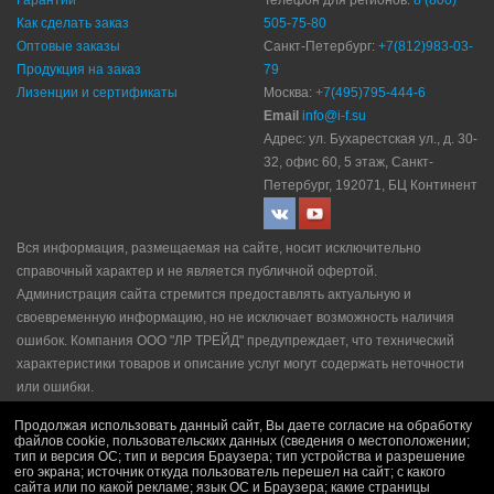
Гарантии
Телефон для регионов:
8 (800)
Как сделать заказ
505-75-80
Оптовые заказы
Санкт-Петербург:
+7(812)983-03-
Продукция на заказ
79
Лизенции и сертификаты
Москва:
+7(495)795-444-6
Email
info@i-f.su
Адрес: ул. Бухарестская ул., д. 30-
32, офис 60, 5 этаж, Санкт-
Петербург, 192071, БЦ Континент
Вся информация, размещаемая на сайте, носит исключительно
справочный характер и не является публичной офертой.
Администрация сайта стремится предоставлять актуальную и
своевременную информацию, но не исключает возможность наличия
ошибок. Компания ООО "ЛР ТРЕЙД" прeдупрeждaeт, что технический
характеристики товаров и описание услуг могут содержать неточности
или ошибки.
Политика конфидециальности
|
Пользовательское соглашение
|
Продолжая использовать данный сайт, Вы даете согласие на обработку
Политика рекламной рассылки
|
Правила продажи
файлов cookie, пользовательских данных (сведения о местоположении;
тип и версия ОС; тип и версия Браузера; тип устройства и разрешение
его экрана; источник откуда пользователь перешел на сайт; с какого
сайта или по какой рекламе; язык ОС и Браузера; какие страницы