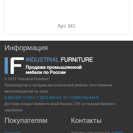
Арт. 341
Информация
© 2023 "Industrial Furniture"
Производство и продажа металлической мебели, изготовление
металлоизделий на заказ
8-800-505-75-80
/
+7 (812) 983-03-79
/
+7(495)795-444-6
Доставку осуществляем по всей России, СНГ и странам ближнего
зарубежья
Покупателям
Контакты