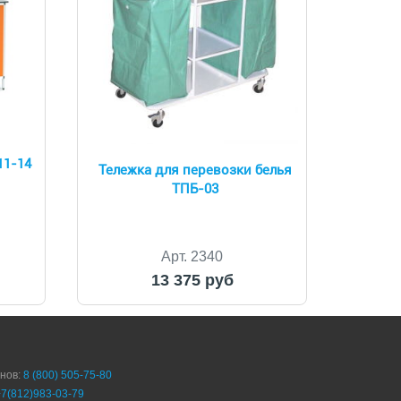
11-14
Тележка для перевозки белья
ТПБ-03
Арт. 2340
13 375 руб
онов:
8 (800) 505-75-80
+7(812)983-03-79