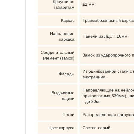
Допуски по
±2 мм
габаритам
Каркас
Травмобезопасный каркас
Наполнение
Панели из ЛДСП 16мм.
каркаса
Соединительный
Замок из ударопрочного 
элемент (замок)
Из оцинкованной стали с
Фасады
внутренние.
Направляющие на нейлоно
Выдвижные
прикроватных-330мм), шир
ящики
- до 20кг.
Полки
Распределенная нагрузка 
Цвет корпуса
Светло-серый.