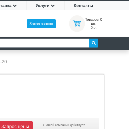
ставка
Услуги
Контакты
Товаров:
0
Заказ звонка
шт.
0 р.
-20
В нашей компании действует
Запрос цены