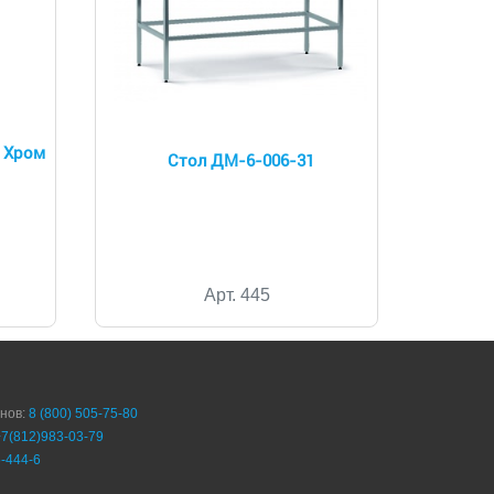
1 Хром
Стол ДМ-6-006-31
Арт. 445
онов:
8 (800) 505-75-80
+7(812)983-03-79
-444-6