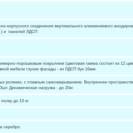
сно-корпусного соединения вертикального алюминиевого анодиро
к ) и панелей ЛДСП
лимерно-порошковым покрытием (цветовая гамма состоит из 12 цве
вной мебели глухие фасады - из ЛДСП бук 16мм.
х роликах, с плавным самозакрыванием. Внутреннее пространство
3шт. Динамическая нагрузка - до 20кг.
полку до 10 кг.
е серебро.