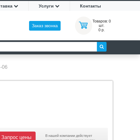
ставка
Услуги
Контакты
Товаров:
0
Заказ звонка
шт.
0 р.
-06
В нашей компании действует
Запрос цены