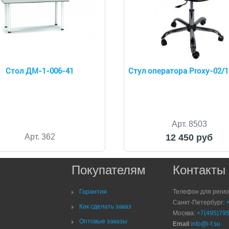
Стол ДМ-1-006-41
Стул оператора Proxy-02/
Арт. 8503
Арт. 362
12 450 руб
Покупателям
Контакты
Гарантии
Телефон для реги
Санкт-Петербург:
Как сделать заказ
Москва:
+7(495)795
Оптовые заказы
Email
info@i-f.su