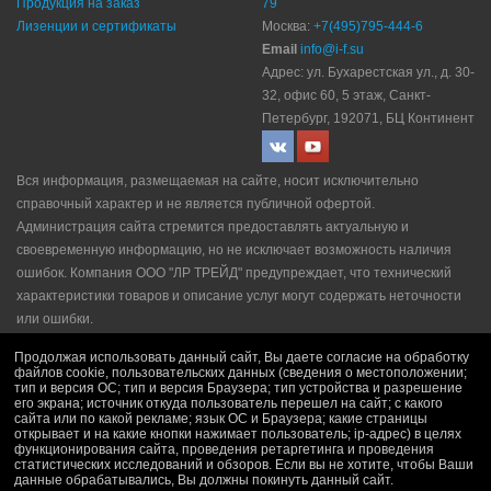
Продукция на заказ
79
Лизенции и сертификаты
Москва:
+7(495)795-444-6
Email
info@i-f.su
Адрес: ул. Бухарестская ул., д. 30-
32, офис 60, 5 этаж, Санкт-
Петербург, 192071, БЦ Континент
Вся информация, размещаемая на сайте, носит исключительно
справочный характер и не является публичной офертой.
Администрация сайта стремится предоставлять актуальную и
своевременную информацию, но не исключает возможность наличия
ошибок. Компания ООО "ЛР ТРЕЙД" прeдупрeждaeт, что технический
характеристики товаров и описание услуг могут содержать неточности
или ошибки.
Политика конфидециальности
|
Пользовательское соглашение
|
Продолжая использовать данный сайт, Вы даете согласие на обработку
Политика рекламной рассылки
|
Правила продажи
файлов cookie, пользовательских данных (сведения о местоположении;
тип и версия ОС; тип и версия Браузера; тип устройства и разрешение
его экрана; источник откуда пользователь перешел на сайт; с какого
сайта или по какой рекламе; язык ОС и Браузера; какие страницы
открывает и на какие кнопки нажимает пользователь; ip-адрес) в целях
функционирования сайта, проведения ретаргетинга и проведения
статистических исследований и обзоров. Если вы не хотите, чтобы Ваши
данные обрабатывались, Вы должны покинуть данный сайт.